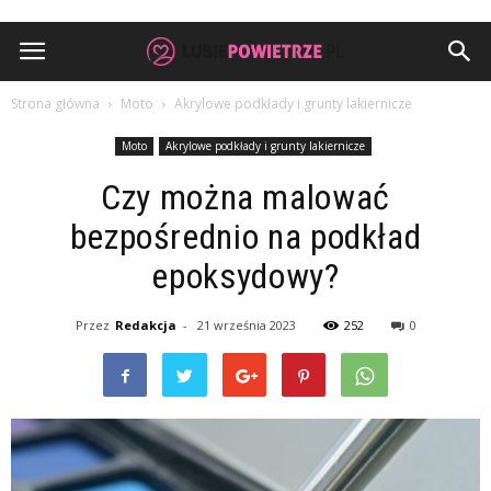
Strona główna
Moto
Akrylowe podkłady i grunty lakiernicze
Moto
Akrylowe podkłady i grunty lakiernicze
Czy można malować
bezpośrednio na podkład
epoksydowy?
Przez
Redakcja
-
21 września 2023
252
0