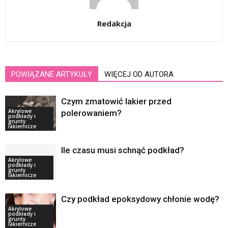
Redakcja
POWIĄZANE ARTYKUŁY
WIĘCEJ OD AUTORA
Czym zmatowić lakier przed
Akrylowe
polerowaniem?
podkłady i
grunty
lakiernicze
Ile czasu musi schnąć podkład?
Akrylowe
podkłady i
grunty
lakiernicze
Czy podkład epoksydowy chłonie wodę?
Akrylowe
podkłady i
grunty
lakiernicze