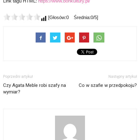
Link tagu HTML:
https://www.bonkultury.pl/
[Głosów:0 Średnia:0/5]
Poprzedni artykuł
Następny artykuł
Czy Agata Meble robi szafy na
Co w szafie w przedpokoju?
wymiar?