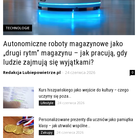
TECHNOLOGIE
Autonomiczne roboty magazynowe jako
„drugi rytm” magazynu – jak pracują, gdy
ludzie zajmują się wyjątkami?
Redakcja Lubiepowietrze.pl
-
24 czerwca 2026
0
Kurs hiszpańskiego jako wejście do kultury – czego
uczymy się poza...
24 czerwca 2026
Lifestyle
Personalizowane prezenty dla uczniów jako pamiątka
klasy – jak utrwalić wspólne...
24 czerwca 2026
Zakupy