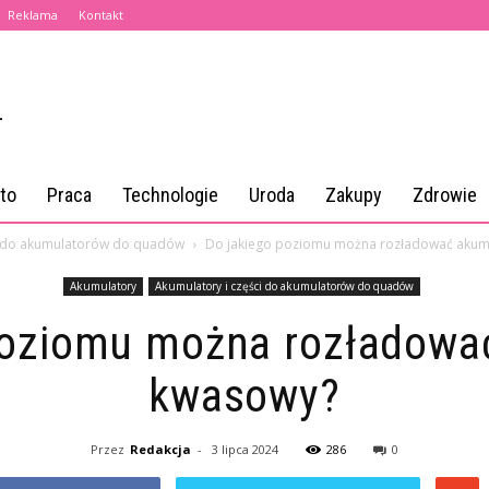
Reklama
Kontakt
to
Praca
Technologie
Uroda
Zakupy
Zdrowie
i do akumulatorów do quadów
Do jakiego poziomu można rozładować akum
Akumulatory
Akumulatory i części do akumulatorów do quadów
poziomu można rozładowa
kwasowy?
Przez
Redakcja
-
3 lipca 2024
286
0