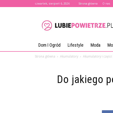
czwartek, sierpień 6, 2026
Strona główna
O nas
lubiepowietrze.pl
Dom I Ogród
Lifestyle
Moda
Mo
Strona główna
Akumulatory
Akumulatory i częśc
Do jakiego 