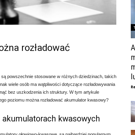
ożna rozładować
A
m
m
l
są powszechnie stosowane w różnych dziedzinach, takich
dnak wiele osób ma wątpliwości dotyczące rozładowywania
R
nąć bez uszkodzenia ich struktury. W tym artykule
akiego poziomu można rozładować akumulator kwasowy?
o akumulatorach kwasowych
mulatory ołowiowo-kwasowe, są najbardziej popularnym