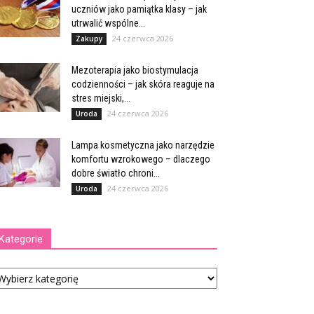
uczniów jako pamiątka klasy – jak
utrwalić wspólne...
24 czerwca 2026
Zakupy
Mezoterapia jako biostymulacja
codzienności – jak skóra reaguje na
stres miejski,...
24 czerwca 2026
Uroda
Lampa kosmetyczna jako narzędzie
komfortu wzrokowego – dlaczego
dobre światło chroni...
24 czerwca 2026
Uroda
Kategorie
tegorie