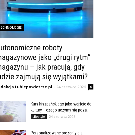
TECHNOLOGIE
utonomiczne roboty
agazynowe jako „drugi rytm”
agazynu – jak pracują, gdy
udzie zajmują się wyjątkami?
edakcja Lubiepowietrze.pl
-
24 czerwca 2026
0
Kurs hiszpańskiego jako wejście do
kultury – czego uczymy się poza...
24 czerwca 2026
Lifestyle
Personalizowane prezenty dla