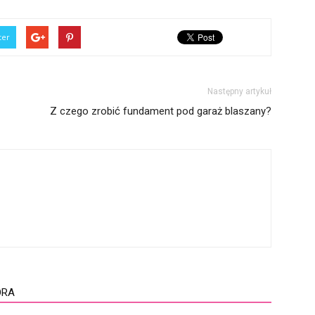
ter
Następny artykuł
Z czego zrobić fundament pod garaż blaszany?
ORA