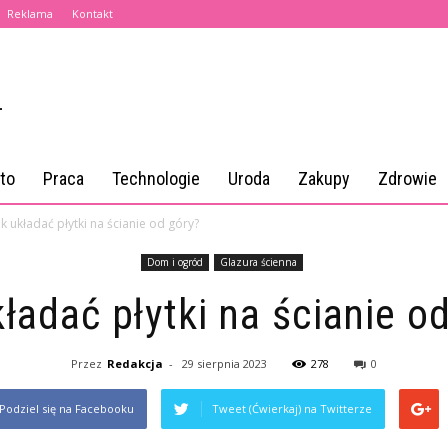
Reklama
Kontakt
to
Praca
Technologie
Uroda
Zakupy
Zdrowie
ak układać płytki na ścianie od góry?
Dom i ogród
Glazura ścienna
ładać płytki na ścianie o
Przez
Redakcja
-
29 sierpnia 2023
278
0
Podziel się na Facebooku
Tweet (Ćwierkaj) na Twitterze