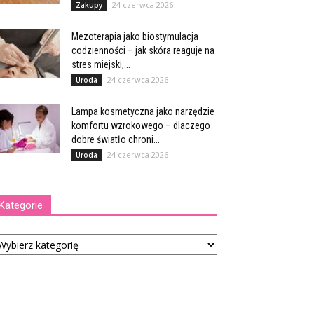
24 czerwca 2026
Zakupy
Mezoterapia jako biostymulacja
codzienności – jak skóra reaguje na
stres miejski,...
24 czerwca 2026
Uroda
Lampa kosmetyczna jako narzędzie
komfortu wzrokowego – dlaczego
dobre światło chroni...
24 czerwca 2026
Uroda
Kategorie
tegorie