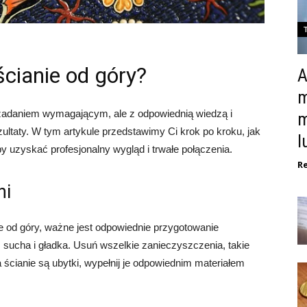
ścianie od góry?
A
m
 zadaniem wymagającym, ale z odpowiednią wiedzą i
m
ltaty. W tym artykule przedstawimy Ci krok po kroku, jak
l
by uzyskać profesjonalny wygląd i trwałe połączenia.
R
ni
e od góry, ważne jest odpowiednie przygotowanie
a, sucha i gładka. Usuń wszelkie zanieczyszczenia, takie
 na ścianie są ubytki, wypełnij je odpowiednim materiałem