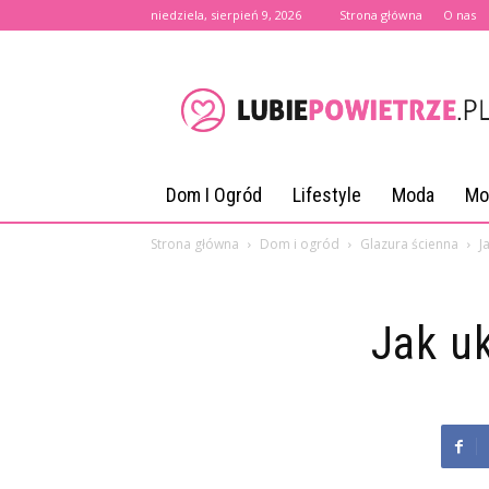
niedziela, sierpień 9, 2026
Strona główna
O nas
lubiepowietrze.pl
Dom I Ogród
Lifestyle
Moda
Mo
Strona główna
Dom i ogród
Glazura ścienna
J
Jak uk