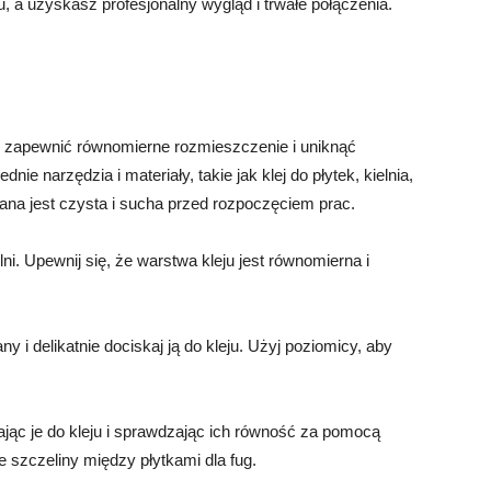
a uzyskasz profesjonalny wygląd i trwałe połączenia.
aby zapewnić równomierne rozmieszczenie i uniknąć
e narzędzia i materiały, takie jak klej do płytek, kielnia,
iana jest czysta i sucha przed rozpoczęciem prac.
lni. Upewnij się, że warstwa kleju jest równomierna i
y i delikatnie dociskaj ją do kleju. Użyj poziomicy, aby
kając je do kleju i sprawdzając ich równość za pomocą
e szczeliny między płytkami dla fug.