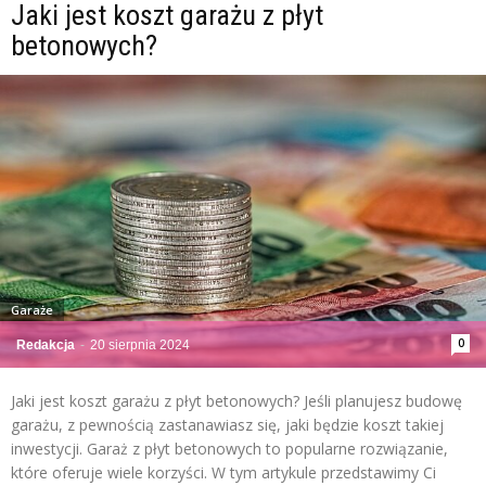
Jaki jest koszt garażu z płyt
betonowych?
Garaże
0
Redakcja
-
20 sierpnia 2024
Jaki jest koszt garażu z płyt betonowych? Jeśli planujesz budowę
garażu, z pewnością zastanawiasz się, jaki będzie koszt takiej
inwestycji. Garaż z płyt betonowych to popularne rozwiązanie,
które oferuje wiele korzyści. W tym artykule przedstawimy Ci