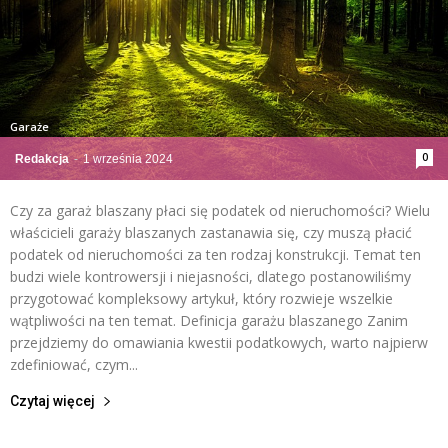
Garaże
0
Redakcja
-
1 września 2024
Czy za garaż blaszany płaci się podatek od nieruchomości? Wielu
właścicieli garaży blaszanych zastanawia się, czy muszą płacić
podatek od nieruchomości za ten rodzaj konstrukcji. Temat ten
budzi wiele kontrowersji i niejasności, dlatego postanowiliśmy
przygotować kompleksowy artykuł, który rozwieje wszelkie
wątpliwości na ten temat. Definicja garażu blaszanego Zanim
przejdziemy do omawiania kwestii podatkowych, warto najpierw
zdefiniować, czym...
Czytaj więcej