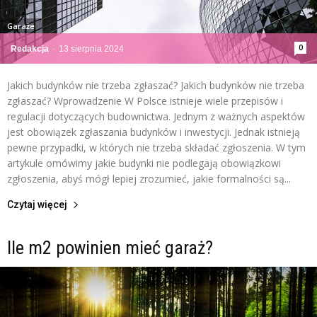
Garaże
0
Redakcja
-
13 sierpnia 2024
Jakich budynków nie trzeba zgłaszać? Jakich budynków nie trzeba
zgłaszać? Wprowadzenie W Polsce istnieje wiele przepisów i
regulacji dotyczących budownictwa. Jednym z ważnych aspektów
jest obowiązek zgłaszania budynków i inwestycji. Jednak istnieją
pewne przypadki, w których nie trzeba składać zgłoszenia. W tym
artykule omówimy jakie budynki nie podlegają obowiązkowi
zgłoszenia, abyś mógł lepiej zrozumieć, jakie formalności są...
Czytaj więcej
Ile m2 powinien mieć garaż?