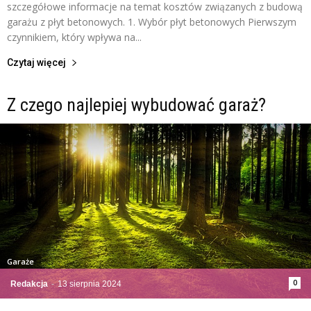
szczegółowe informacje na temat kosztów związanych z budową
garażu z płyt betonowych. 1. Wybór płyt betonowych Pierwszym
czynnikiem, który wpływa na...
Czytaj więcej
Z czego najlepiej wybudować garaż?
Garaże
0
Redakcja
-
13 sierpnia 2024