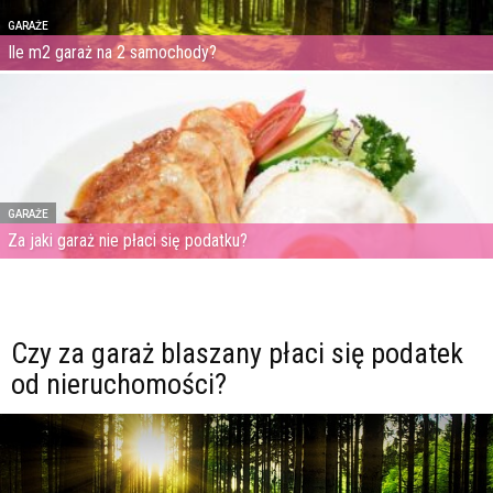
GARAŻE
Ile m2 garaż na 2 samochody?
GARAŻE
Za jaki garaż nie płaci się podatku?
Czy za garaż blaszany płaci się podatek
od nieruchomości?