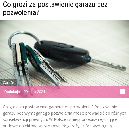
Co grozi za postawienie garażu bez
pozwolenia?
Garaże
0
Redakcja
-
29 lipca 2024
Co grozi za postawienie garażu bez pozwolenia? Postawienie
garażu bez wymaganego pozwolenia może prowadzić do różnych
konsekwencji prawnych. W Polsce istnieją przepisy regulujące
budowę obiektów, w tym również garaży, które wymagają