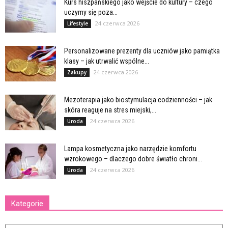
Kurs hiszpańskiego jako wejście do kultury – czego
uczymy się poza...
24 czerwca 2026
Lifestyle
Personalizowane prezenty dla uczniów jako pamiątka
klasy – jak utrwalić wspólne...
24 czerwca 2026
Zakupy
Mezoterapia jako biostymulacja codzienności – jak
skóra reaguje na stres miejski,...
24 czerwca 2026
Uroda
Lampa kosmetyczna jako narzędzie komfortu
wzrokowego – dlaczego dobre światło chroni...
24 czerwca 2026
Uroda
Kategorie
Kategorie