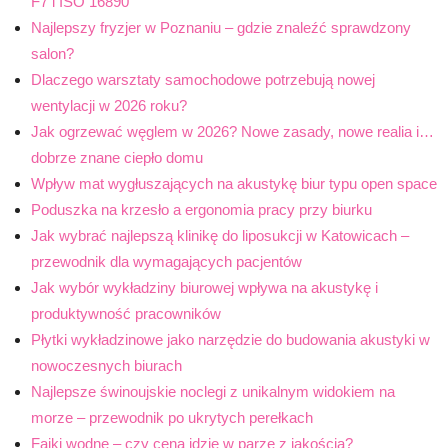
F7 i ISO 16890
Najlepszy fryzjer w Poznaniu – gdzie znaleźć sprawdzony
salon?
Dlaczego warsztaty samochodowe potrzebują nowej
wentylacji w 2026 roku?
Jak ogrzewać węglem w 2026? Nowe zasady, nowe realia i…
dobrze znane ciepło domu
Wpływ mat wygłuszających na akustykę biur typu open space
Poduszka na krzesło a ergonomia pracy przy biurku
Jak wybrać najlepszą klinikę do liposukcji w Katowicach –
przewodnik dla wymagających pacjentów
Jak wybór wykładziny biurowej wpływa na akustykę i
produktywność pracowników
Płytki wykładzinowe jako narzędzie do budowania akustyki w
nowoczesnych biurach
Najlepsze świnoujskie noclegi z unikalnym widokiem na
morze – przewodnik po ukrytych perełkach
Fajki wodne – czy cena idzie w parze z jakością?