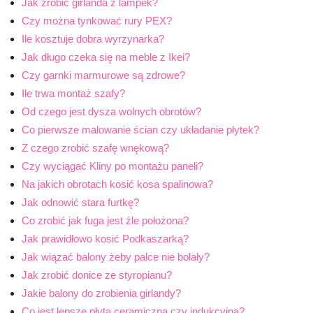
Jak zrobić girlanda z lampek?
Czy można tynkować rury PEX?
Ile kosztuje dobra wyrzynarka?
Jak długo czeka się na meble z Ikei?
Czy garnki marmurowe są zdrowe?
Ile trwa montaż szafy?
Od czego jest dysza wolnych obrotów?
Co pierwsze malowanie ścian czy układanie płytek?
Z czego zrobić szafę wnękową?
Czy wyciągać Kliny po montażu paneli?
Na jakich obrotach kosić kosa spalinowa?
Jak odnowić stara furtkę?
Co zrobić jak fuga jest źle położona?
Jak prawidłowo kosić Podkaszarką?
Jak wiązać balony żeby palce nie bolały?
Jak zrobić donice ze styropianu?
Jakie balony do zrobienia girlandy?
Co jest lepsze płyta ceramiczna czy indukcyjną?