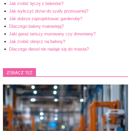
Jak zrobić tęczę z balonów?
Jak wyliczyć drzwi do szafy przesuwnej?
Jak dobrze zaprojektować garderobę?
Dlaczego balony matowieją?
Jaki garaż tańszy murowany czy drewniany?
Jak zrobić obręcz na balony?
Dlaczego diesel nie nadaje się do miasta?
ZOBACZ TEŻ