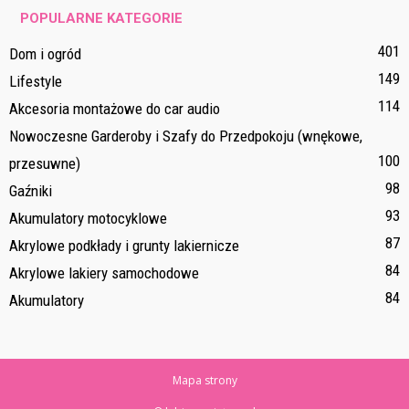
POPULARNE KATEGORIE
401
Dom i ogród
149
Lifestyle
114
Akcesoria montażowe do car audio
Nowoczesne Garderoby i Szafy do Przedpokoju (wnękowe,
100
przesuwne)
98
Gaźniki
93
Akumulatory motocyklowe
87
Akrylowe podkłady i grunty lakiernicze
84
Akrylowe lakiery samochodowe
84
Akumulatory
Mapa strony