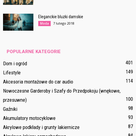
Eleganckie bluzki damskie
7 lutego 2018
Moda
POPULARNE KATEGORIE
401
Dom i ogród
149
Lifestyle
114
Akcesoria montażowe do car audio
Nowoczesne Garderoby i Szafy do Przedpokoju (wnękowe,
100
przesuwne)
98
Gaźniki
93
Akumulatory motocyklowe
87
Akrylowe podkłady i grunty lakiernicze
84