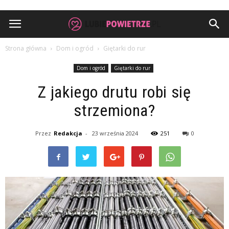
Strona główna
Dom i ogród
Giętarki do rur
Dom i ogród
Giętarki do rur
Z jakiego drutu robi się
strzemiona?
Przez
Redakcja
-
23 września 2024
251
0