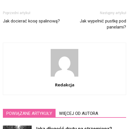
Poprzedni artykuł
Następny artykuł
Jak docierać kosę spalinową?
Jak wypełnić pustkę pod
panelami?
Redakcja
POWIĄZANE ARTYKUŁY
WIĘCEJ OD AUTORA
Jaką długość drutu na strzemiona?