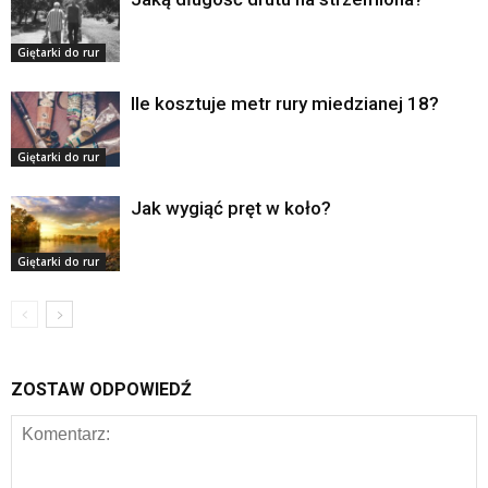
Giętarki do rur
Ile kosztuje metr rury miedzianej 18?
Giętarki do rur
Jak wygiąć pręt w koło?
Giętarki do rur
ZOSTAW ODPOWIEDŹ