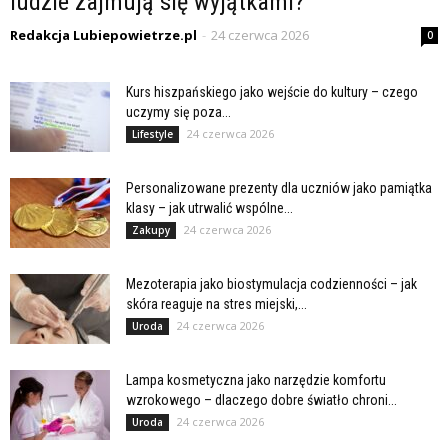
ludzie zajmują się wyjątkami?
Redakcja Lubiepowietrze.pl
-
24 czerwca 2026
0
Kurs hiszpańskiego jako wejście do kultury – czego
uczymy się poza...
24 czerwca 2026
Lifestyle
Personalizowane prezenty dla uczniów jako pamiątka
klasy – jak utrwalić wspólne...
24 czerwca 2026
Zakupy
Mezoterapia jako biostymulacja codzienności – jak
skóra reaguje na stres miejski,...
24 czerwca 2026
Uroda
Lampa kosmetyczna jako narzędzie komfortu
wzrokowego – dlaczego dobre światło chroni...
24 czerwca 2026
Uroda