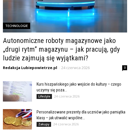
TECHNOLOGIE
Autonomiczne roboty magazynowe jako
„drugi rytm” magazynu – jak pracują, gdy
ludzie zajmują się wyjątkami?
Redakcja Lubiepowietrze.pl
-
24 czerwca 2026
0
Kurs hiszpańskiego jako wejście do kultury – czego
uczymy się poza...
24 czerwca 2026
Lifestyle
Personalizowane prezenty dla uczniów jako pamiątka
klasy – jak utrwalić wspólne...
24 czerwca 2026
Zakupy