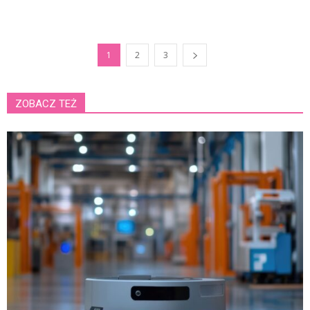
1
2
3
ZOBACZ TEŻ