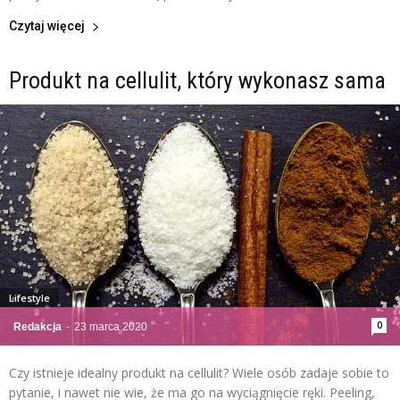
Czytaj więcej
Produkt na cellulit, który wykonasz sama
Lifestyle
0
Redakcja
-
23 marca 2020
Czy istnieje idealny produkt na cellulit? Wiele osób zadaje sobie to
pytanie, i nawet nie wie, że ma go na wyciągnięcie ręki. Peeling,