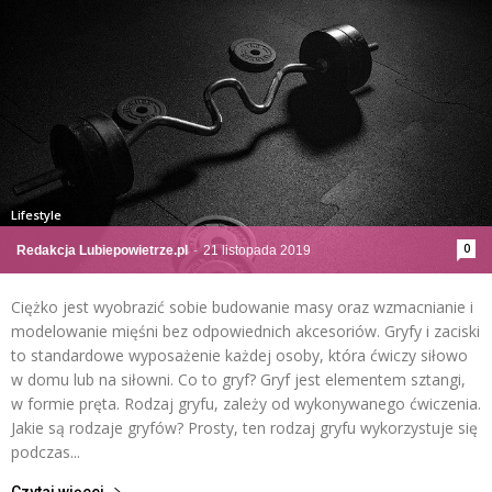
Lifestyle
0
Redakcja Lubiepowietrze.pl
-
21 listopada 2019
Ciężko jest wyobrazić sobie budowanie masy oraz wzmacnianie i
modelowanie mięśni bez odpowiednich akcesoriów. Gryfy i zaciski
to standardowe wyposażenie każdej osoby, która ćwiczy siłowo
w domu lub na siłowni. Co to gryf? Gryf jest elementem sztangi,
w formie pręta. Rodzaj gryfu, zależy od wykonywanego ćwiczenia.
Jakie są rodzaje gryfów? Prosty, ten rodzaj gryfu wykorzystuje się
podczas...
Czytaj więcej