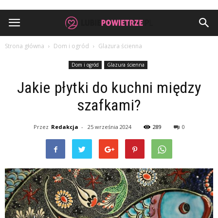
Strona główna
Dom i ogród
Glazura ścienna
Dom i ogród
Glazura ścienna
Jakie płytki do kuchni między
szafkami?
Przez
Redakcja
-
25 września 2024
289
0