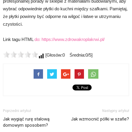
profesjonalnej porady w sklepie z materiałami budowlanymi, aby
wybrać odpowiednie płytki do kuchni między szafkami. Pamiętaj,
że płytki powinny być odporne na wilgoć i łatwe w utrzymaniu
czystości.
Link tagu HTML
do:
https://www.zdrowakroplakrwi.pl/
[Głosów:0 Średnia:0/5]
Poprzedni artykuł
Następny artykuł
Jak wygiąć rurę stalową
Jak wzmocnić półki w szafie?
domowym sposobem?