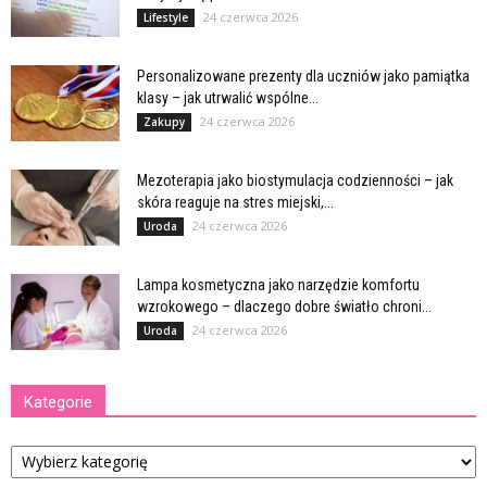
24 czerwca 2026
Lifestyle
Personalizowane prezenty dla uczniów jako pamiątka
klasy – jak utrwalić wspólne...
24 czerwca 2026
Zakupy
Mezoterapia jako biostymulacja codzienności – jak
skóra reaguje na stres miejski,...
24 czerwca 2026
Uroda
Lampa kosmetyczna jako narzędzie komfortu
wzrokowego – dlaczego dobre światło chroni...
24 czerwca 2026
Uroda
Kategorie
Kategorie