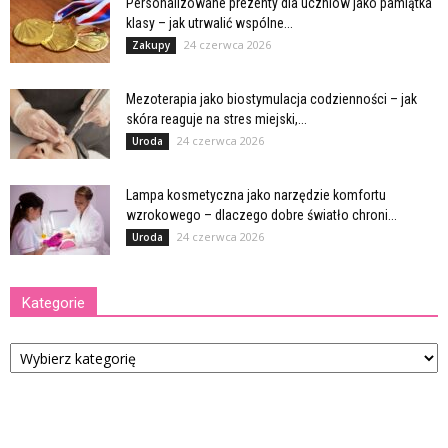
Personalizowane prezenty dla uczniów jako pamiątka
klasy – jak utrwalić wspólne...
24 czerwca 2026
Zakupy
Mezoterapia jako biostymulacja codzienności – jak
skóra reaguje na stres miejski,...
24 czerwca 2026
Uroda
Lampa kosmetyczna jako narzędzie komfortu
wzrokowego – dlaczego dobre światło chroni...
24 czerwca 2026
Uroda
Kategorie
Kategorie