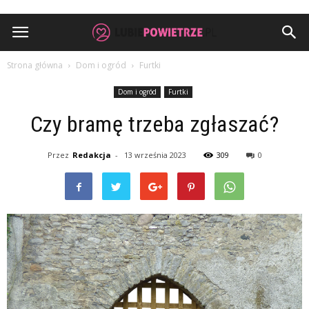
Strona główna
Dom i ogród
Furtki
Dom i ogród
Furtki
Czy bramę trzeba zgłaszać?
Przez
Redakcja
-
13 września 2023
309
0