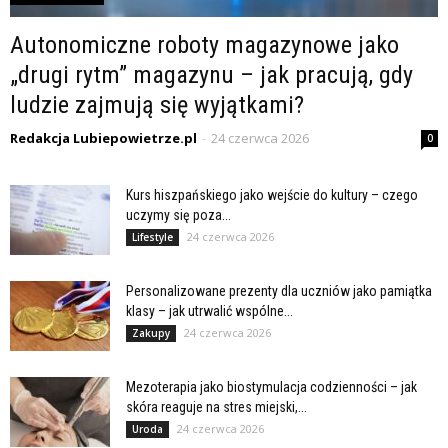
Autonomiczne roboty magazynowe jako
„drugi rytm” magazynu – jak pracują, gdy
ludzie zajmują się wyjątkami?
Redakcja Lubiepowietrze.pl
-
24 czerwca 2026
0
Kurs hiszpańskiego jako wejście do kultury – czego
uczymy się poza...
24 czerwca 2026
Lifestyle
Personalizowane prezenty dla uczniów jako pamiątka
klasy – jak utrwalić wspólne...
24 czerwca 2026
Zakupy
Mezoterapia jako biostymulacja codzienności – jak
skóra reaguje na stres miejski,...
24 czerwca 2026
Uroda