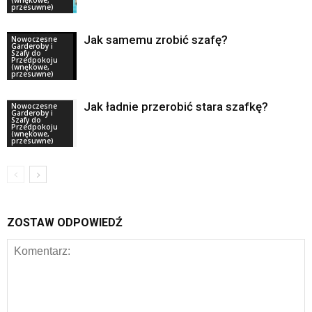
(wnękowe,
przesuwne)
Jak samemu zrobić szafę?
Nowoczesne
Garderoby i
Szafy do
Przedpokoju
(wnękowe,
przesuwne)
Jak ładnie przerobić stara szafkę?
Nowoczesne
Garderoby i
Szafy do
Przedpokoju
(wnękowe,
przesuwne)
ZOSTAW ODPOWIEDŹ