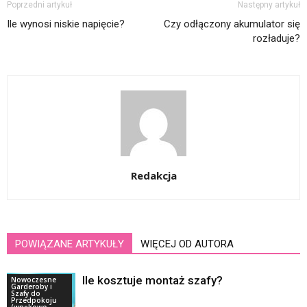
Poprzedni artykuł
Następny artykuł
Ile wynosi niskie napięcie?
Czy odłączony akumulator się
rozładuje?
Redakcja
POWIĄZANE ARTYKUŁY
WIĘCEJ OD AUTORA
Ile kosztuje montaż szafy?
Nowoczesne
Garderoby i
Szafy do
Przedpokoju