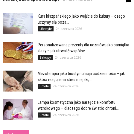
Kurs hiszpańskiego jako wejście do kultury – czego
uczymy się poza...
24 czerwca 2026
Lifestyle
Personalizowane prezenty dla uczniów jako pamiątka
klasy – jak utrwalić wspólne...
24 czerwca 2026
Zakupy
Mezoterapia jako biostymulacja codzienności – jak
skóra reaguje na stres miejski,...
24 czerwca 2026
Uroda
Lampa kosmetyczna jako narzędzie komfortu
wzrokowego – dlaczego dobre światło chroni...
24 czerwca 2026
Uroda