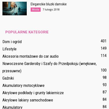
Eleganckie bluzki damskie
7 lutego 2018
Moda
POPULARNE KATEGORIE
401
Dom i ogród
149
Lifestyle
114
Akcesoria montażowe do car audio
Nowoczesne Garderoby i Szafy do Przedpokoju (wnękowe,
100
przesuwne)
98
Gaźniki
93
Akumulatory motocyklowe
87
Akrylowe podkłady i grunty lakiernicze
84
Akrylowe lakiery samochodowe
84
Akumulatory