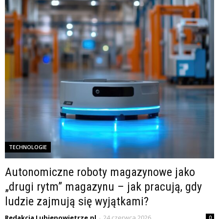
TECHNOLOGIE
Autonomiczne roboty magazynowe jako
„drugi rytm” magazynu – jak pracują, gdy
ludzie zajmują się wyjątkami?
Redakcja Lubiepowietrze.pl
-
24 czerwca 2026
0