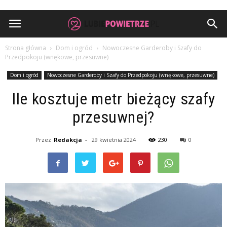
Strona główna
Dom i ogród
Nowoczesne Garderoby i Szafy do
Przedpokoju (wnękowe, przesuwne)
Dom i ogród
Nowoczesne Garderoby i Szafy do Przedpokoju (wnękowe, przesuwne)
Ile kosztuje metr bieżący szafy
przesuwnej?
Przez
Redakcja
-
29 kwietnia 2024
230
0