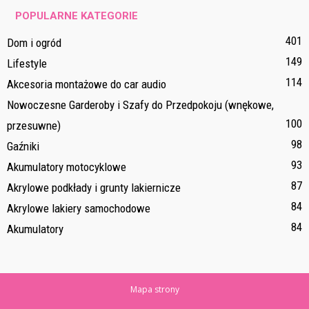
POPULARNE KATEGORIE
401
Dom i ogród
149
Lifestyle
114
Akcesoria montażowe do car audio
Nowoczesne Garderoby i Szafy do Przedpokoju (wnękowe,
100
przesuwne)
98
Gaźniki
93
Akumulatory motocyklowe
87
Akrylowe podkłady i grunty lakiernicze
84
Akrylowe lakiery samochodowe
84
Akumulatory
Mapa strony