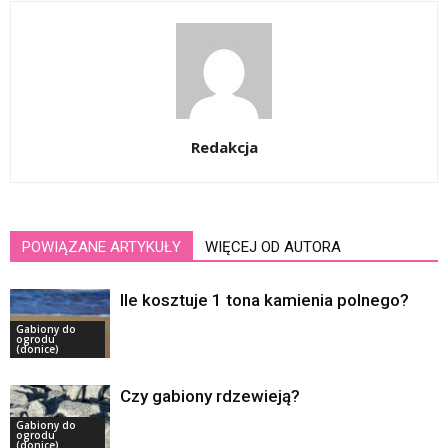
Redakcja
POWIĄZANE ARTYKUŁY
WIĘCEJ OD AUTORA
Ile kosztuje 1 tona kamienia polnego?
Gabiony do
ogrodu
(donice)
Czy gabiony rdzewieją?
Gabiony do
ogrodu
(donice)