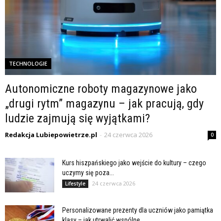
TECHNOLOGIE
Autonomiczne roboty magazynowe jako
„drugi rytm” magazynu – jak pracują, gdy
ludzie zajmują się wyjątkami?
Redakcja Lubiepowietrze.pl
-
24 czerwca 2026
0
Kurs hiszpańskiego jako wejście do kultury – czego
uczymy się poza...
24 czerwca 2026
Lifestyle
Personalizowane prezenty dla uczniów jako pamiątka
klasy – jak utrwalić wspólne...