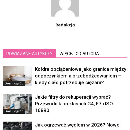
Redakcja
POWIĄZANE ARTYKUŁY
WIĘCEJ OD AUTORA
Kołdra obciążeniowa jako granica między
odpoczynkiem a przebodźcowaniem –
kiedy ciało potrzebuje ciężaru?
Dom i ogród
Jakie filtry do rekuperacji wybrać?
Przewodnik po klasach G4, F7 i ISO
16890
Dom i ogród
Jak ogrzewać węglem w 2026? Nowe