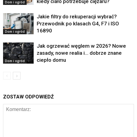
kiedy ciało potrzebuje ciężaru?
Dom i ogród
Jakie filtry do rekuperacji wybrać?
Przewodnik po klasach G4, F7 i ISO
16890
Dom i ogród
Jak ogrzewać węglem w 2026? Nowe
zasady, nowe realia i… dobrze znane
ciepło domu
Dom i ogród
ZOSTAW ODPOWIEDŹ