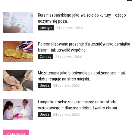
Kurs hiszpańskiego jako wejście do kultury – czego
uczymy się poza...
24 czerwca 2026
Lifestyle
Personalizowane prezenty dla uczniów jako pamiątka
klasy – jak utrwalić wspólne...
24 czerwca 2026
Zakupy
Mezoterapia jako biostymulacja codzienności – jak
skóra reaguje na stres miejski,...
24 czerwca 2026
Uroda
Lampa kosmetyczna jako narzędzie komfortu
wzrokowego – dlaczego dobre światło chroni...
24 czerwca 2026
Uroda
Kategorie