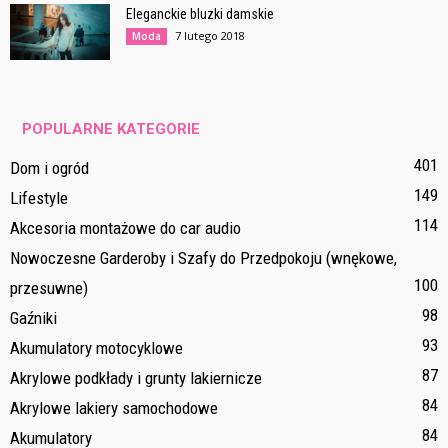
Eleganckie bluzki damskie
7 lutego 2018
Moda
POPULARNE KATEGORIE
401
Dom i ogród
149
Lifestyle
114
Akcesoria montażowe do car audio
Nowoczesne Garderoby i Szafy do Przedpokoju (wnękowe,
100
przesuwne)
98
Gaźniki
93
Akumulatory motocyklowe
87
Akrylowe podkłady i grunty lakiernicze
84
Akrylowe lakiery samochodowe
84
Akumulatory