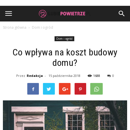
Strona główna
Dom i ogród
Dom i ogród
Co wpływa na koszt budowy
domu?
Przez
Redakcja
-
15 października 2018
1688
0